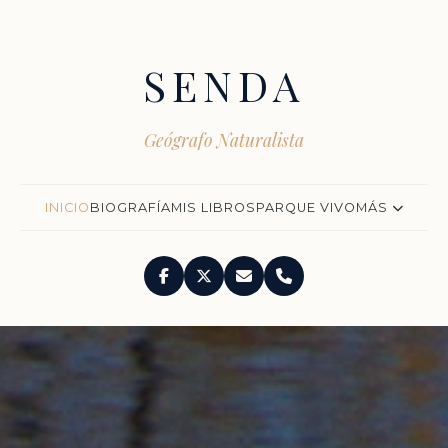
SENDA
Geógrafo Naturalista
INICIO
BIOGRAFÍA
MIS LIBROS
PARQUE VIVO
MÁS